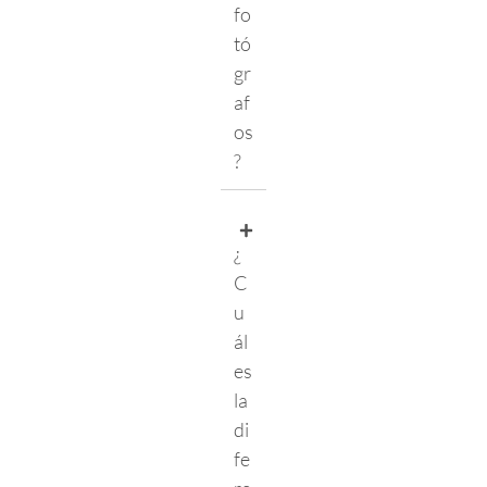
fo
tó
gr
af
os
?
¿
C
u
ál
es
la
di
fe