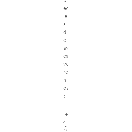
ec
ie
s
d
e
av
es
ve
re
m
os
?
¿
Q