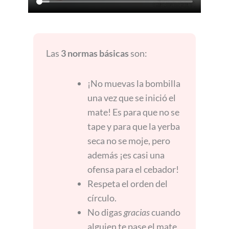
Las
3 normas básicas
son:
¡No muevas la bombilla
una vez que se inició el
mate! Es para que no se
tape y para que la yerba
seca no se moje, pero
además ¡es casi una
ofensa para el cebador!
Respeta el orden del
círculo.
No digas
gracias
cuando
alguien te pase el mate.